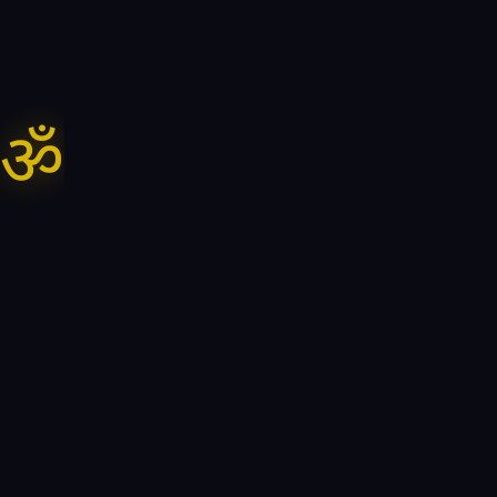
1.
ॐ
Connect
When the heart calls, Divine Call
answers — start a private
conversation.
2.