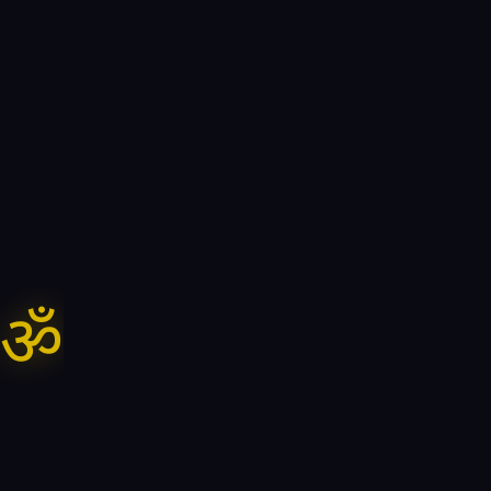
1.
Connect
When the heart calls, Divine Call
answers — start a private
conversation.
ॐ
2.