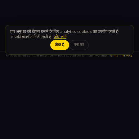
हम अनुभव को बेहतर बनाने के लिए analytics cookies का उपयोग करते हैं।
आपकी बातचीत निजी रहती है।
और जानें
ठीक है
मना करें
An AI-assisted spiritual reflection — not a substitute for ritual worship.
Terms
|
Privacy
अध्याय १६ — रात का आक्रमण, और एक श्राप
— Chapter 16 — The night raid, and a curse
अश्वत्थामा के पिता धोखे से मारे गए थे। उसने उत्तर दिया युद्ध की सबसे
काली रात से।
NARRATED BY SRI KRISHNA (श्री कृष्ण)
बच्चे, पास आ जाओ।