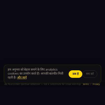
हम अनुभव को बेहतर बनाने के लिए analytics
cookies का उपयोग करते हैं। आपकी बातचीत निजी
ठीक है
मना करें
रहती है।
और जानें
An AI-assisted spiritual reflection — not a substitute for ritual worship.
Terms
|
Privacy