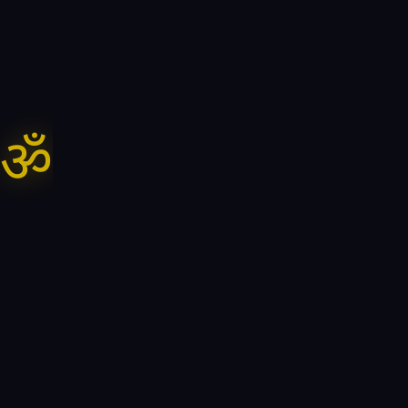
Receive
Divine guidance arrives in
scripture's voice — at the moment
you need it.
ॐ
3.
Listen
Stories, satsang, and divine words
give your mind quiet strength.